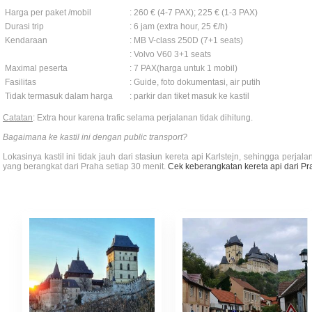
Harga per paket /mobil
: 260 € (4-7 PAX); 225 € (1-3 PAX)
Durasi trip
: 6 jam (extra hour, 25 €/h)
Kendaraan
: MB V-class 250D (7+1 seats)
: Volvo V60 3+1 seats
Maximal peserta
: 7 PAX(harga untuk 1 mobil)
Fasilitas
: Guide, foto dokumentasi, air putih
Tidak termasuk dalam harga
: parkir dan tiket masuk ke kastil
Catatan
: Extra hour karena trafic selama perjalanan tidak dihitung.
Bagaimana ke kastil ini dengan public transport?
Lokasinya kastil ini tidak jauh dari stasiun kereta api Karlstejn, sehingga per
yang berangkat dari Praha setiap 30 menit.
Cek keberangkatan kereta api dari Pr