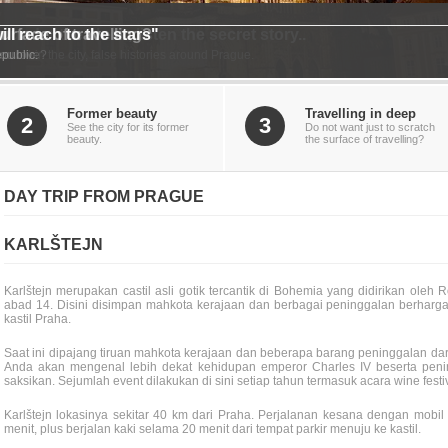
n under the clock, listen the secret story..
.
urface of travelling?
ill reach to the stars"
 within the city, false histories around Prague.
you love?
public.
Former beauty
Travelling in deep
2
3
See the city for its former
Do not want just to scratch
beauty.
the surface of travelling?
DAY TRIP FROM PRAGUE
KARLŠTEJN
Karlštejn merupakan castil asli gotik tercantik di Bohemia yang didirikan ol
abad 14. Disini disimpan mahkota kerajaan dan berbagai peninggalan berharg
kastil Praha.
Saat ini dipajang tiruan mahkota kerajaan dan beberapa barang peninggalan dari
Anda akan mengenal lebih dekat kehidupan emperor Charles IV beserta pening
saksikan. Sejumlah event dilakukan di sini setiap tahun termasuk acara wine festi
Karlštejn lokasinya sekitar 40 km dari Praha. Perjalanan kesana dengan mobil
menit, plus berjalan kaki selama 20 menit dari tempat parkir menuju ke kastil.