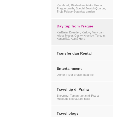
Vysehrad, 10 abad arsitektur Praha,
Prague castle, Special Jewish Quarter,
Troja Palace-Botanical garden
Day trip from Prague
Karlštejn, Dresden, Karlovy Vary dan
kristal Moser, Český Krumlov, Terezin,
Konopiště, Kutná Hora
Transfer dan Rental
Entertainment
Dinner, River cruise, boat trip
Travel tip di Praha
Shopping, Taman-taman di Praha ,
Museum, Restaurant halal
Travel blogs