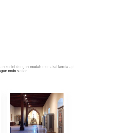
jalanan kesini dengan mudah memakai kereta api
ague main station
.