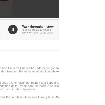
Walk throught history
4
"I see a great city, whose
glory will reach to the stars"
eh Roman Emperor Charles IV pada pertengahan
a dari kerajaan Bohemia sebelum dipindah ke
 abad 14, termasuk portret raja-raja Bohemia.
galan beliau yang saat ini masih bisa kita
val di akhir bulan September.
 dari Praha ditempuh selama kurang lebih 45