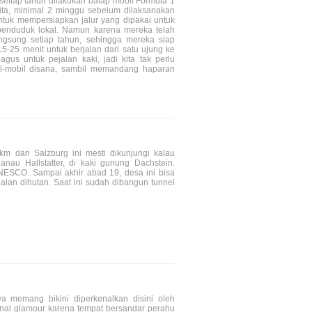
 setiap tahun dilakukan balap mobil Formula 1
rita, minimal 2 minggu sebelum dilaksanakan
untuk mempersiapkan jalur yang dipakai untuk
k penduduk lokal. Namun karena mereka telah
angsung setiap tahun, sehingga mereka siap
15-25 menit untuk berjalan dari satu ujung ke
gus untuk pejalan kaki, jadi kita tak perlu
bil-mobil disana, sambil memandang haparan
km dari Salzburg ini mesti dikunjungi kalau
danau Hallstatter, di kaki gunung Dachstein.
NESCO. Sampai akhir abad 19, desa ini bisa
alan dihutan. Saat ini sudah dibangun tunnel
nya memang bikini diperkenalkan disini oleh
ikenal glamour karena tempat bersandar perahu