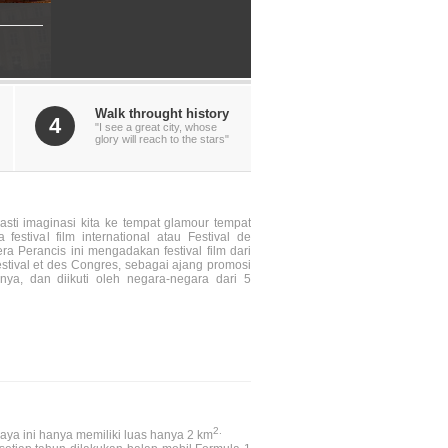
Walk throught history
4
"I see a great city, whose
glory will reach to the stars"
sti imaginasi kita ke tempat glamour tempat
 festival film international atau Festival de
era Perancis ini mengadakan festival film dari
estival et des Congres, sebagai ajang promosi
snya, dan diikuti oleh negara-negara dari 5
2.
aya ini hanya memiliki luas hanya 2 km