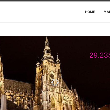
HOME
MA
29.2