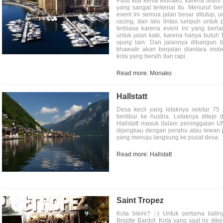
Pasti kita kenal Monako, karena disini
yang sangat terkenal itu. Menurut be
event ini semua jalan besar ditutup, 
racing, dan lalu lintas lumpuh untu
terbiasa karena event ini yang berl
untuk jalan kaki, karena hanya butuh 
ujung lain. Dan jalannya dibangun ba
khawatir akan berjalan diantara mo
kota yang bersih dan rapi.
Read more: Monako
Hallstatt
Desa kecil yang letaknya sekitar 75 
berlibur ke Austria. Letaknya ditepi 
Hallstatt masuk dalam peninggalan U
dijangkau dengan perahu atau lewan j
yang menuju langsung ke pusat desa.
Read more: Hallstatt
Saint Tropez
Kota bikini? ;-) Untuk pertama kali
Brigitte Bardot. Kota yang saat ini d